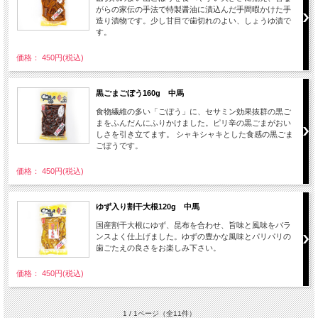
がらの家伝の手法で特製醤油に漬込んだ手間暇かけた手
造り漬物です。少し甘目で歯切れのよい、しょうゆ漬で
す。
価格： 450円(税込)
黒ごまごぼう160g 中馬
食物繊維の多い「ごぼう」に、セサミン効果抜群の黒ご
まをふんだんにふりかけました。ピリ辛の黒ごまがおい
しさを引き立てます。 シャキシャキとした食感の黒ごま
ごぼうです。
価格： 450円(税込)
ゆず入り割干大根120g 中馬
国産割干大根にゆず、昆布を合わせ、旨味と風味をバラ
ンスよく仕上げました。ゆずの豊かな風味とパリパリの
歯ごたえの良さをお楽しみ下さい。
価格： 450円(税込)
1 / 1ページ
（全11件）