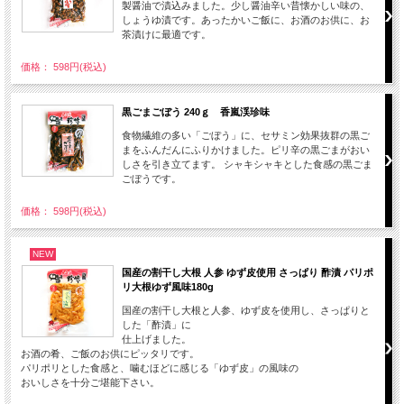
製醤油で漬込みました。少し醤油辛い昔懐かしい味の、
しょうゆ漬です。あったかいご飯に、お酒のお供に、お
茶漬けに最適です。
価格： 598円(税込)
黒ごまごぼう 240ｇ 香嵐渓珍味
食物繊維の多い「ごぼう」に、セサミン効果抜群の黒ご
まをふんだんにふりかけました。ピリ辛の黒ごまがおい
しさを引き立てます。 シャキシャキとした食感の黒ごま
ごぼうです。
価格： 598円(税込)
NEW
国産の割干し大根 人参 ゆず皮使用 さっぱり 酢漬 パリポ
リ大根ゆず風味180g
国産の割干し大根と人参、ゆず皮を使用し、さっぱりと
した「酢漬」に
仕上げました。
お酒の肴、ご飯のお供にピッタリです。
パリポリとした食感と、噛むほどに感じる「ゆず皮」の風味の
おいしさを十分ご堪能下さい。