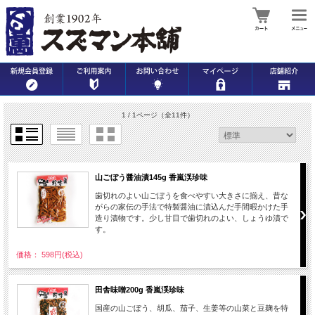
1 / 1ページ
（全11件）
山ごぼう醤油漬145g 香嵐渓珍味
歯切れのよい山ごぼうを食べやすい大きさに揃え、昔な
がらの家伝の手法で特製醤油に漬込んだ手間暇かけた手
造り漬物です。少し甘目で歯切れのよい、しょうゆ漬で
す。
価格： 598円(税込)
田舎味噌200g 香嵐渓珍味
国産の山ごぼう、胡瓜、茄子、生姜等の山菜と豆麹を特