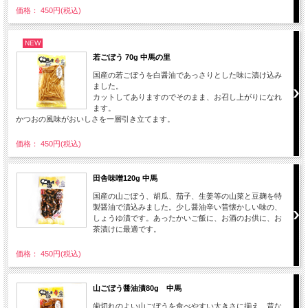
価格： 450円(税込)
NEW
若ごぼう 70g 中馬の里
国産の若ごぼうを白醤油であっさりとした味に漬け込み
ました。
カットしてありますのでそのまま、お召し上がりになれ
ます。
かつおの風味がおいしさを一層引き立てます。
価格： 450円(税込)
田舎味噌120g 中馬
国産の山ごぼう、胡瓜、茄子、生姜等の山菜と豆麹を特
製醤油で漬込みました。少し醤油辛い昔懐かしい味の、
しょうゆ漬です。あったかいご飯に、お酒のお供に、お
茶漬けに最適です。
価格： 450円(税込)
山ごぼう醤油漬80g 中馬
歯切れのよい山ごぼうを食べやすい大きさに揃え、昔な