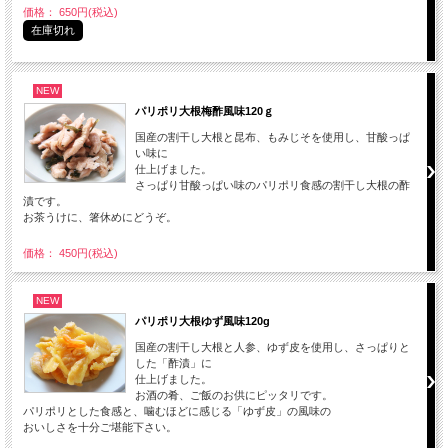
価格： 650円(税込)
在庫切れ
NEW
パリポリ大根梅酢風味120ｇ
国産の割干し大根と昆布、もみじそを使用し、甘酸っぱ
い味に
仕上げました。
さっぱり甘酸っぱい味のパリポリ食感の割干し大根の酢
漬です。
お茶うけに、箸休めにどうぞ。
価格： 450円(税込)
NEW
パリポリ大根ゆず風味120g
国産の割干し大根と人参、ゆず皮を使用し、さっぱりと
した「酢漬」に
仕上げました。
お酒の肴、ご飯のお供にピッタリです。
パリポリとした食感と、噛むほどに感じる「ゆず皮」の風味の
おいしさを十分ご堪能下さい。