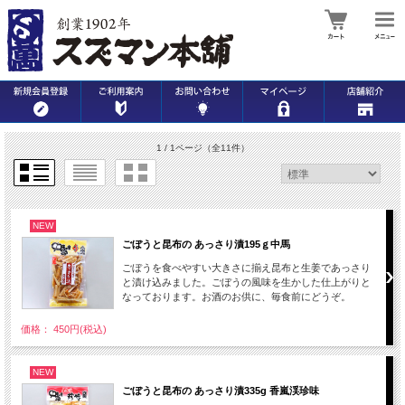
1 / 1ページ
（全11件）
NEW
ごぼうと昆布の あっさり漬195ｇ中馬
ごぼうを食べやすい大きさに揃え昆布と生姜であっさり
と漬け込みました。ごぼうの風味を生かした仕上がりと
なっております。お酒のお供に、毎食前にどうぞ。
価格： 450円(税込)
NEW
ごぼうと昆布の あっさり漬335g 香嵐渓珍味