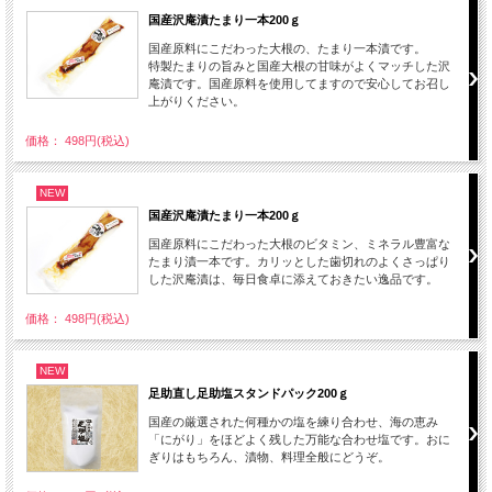
国産沢庵漬たまり一本200ｇ
国産原料にこだわった大根の、たまり一本漬です。
特製たまりの旨みと国産大根の甘味がよくマッチした沢
庵漬です。国産原料を使用してますので安心してお召し
上がりください。
価格： 498円(税込)
NEW
国産沢庵漬たまり一本200ｇ
国産原料にこだわった大根のビタミン、ミネラル豊富な
たまり漬一本です。カリッとした歯切れのよくさっぱり
した沢庵漬は、毎日食卓に添えておきたい逸品です。
価格： 498円(税込)
NEW
足助直し足助塩スタンドパック200ｇ
国産の厳選された何種かの塩を練り合わせ、海の恵み
「にがり」をほどよく残した万能な合わせ塩です。おに
ぎりはもちろん、漬物、料理全般にどうぞ。