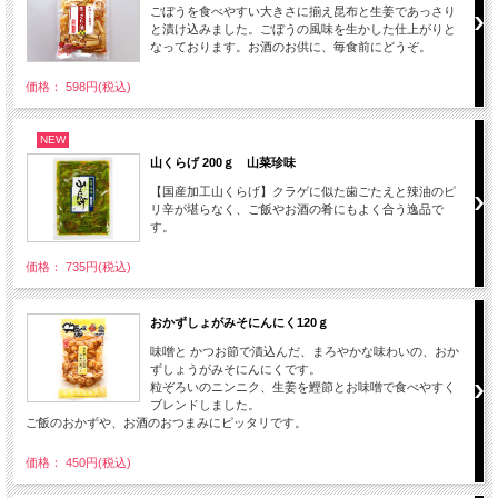
ごぼうを食べやすい大きさに揃え昆布と生姜であっさり
と漬け込みました。ごぼうの風味を生かした仕上がりと
なっております。お酒のお供に、毎食前にどうぞ。
価格： 598円(税込)
NEW
山くらげ 200ｇ 山菜珍味
【国産加工山くらげ】クラゲに似た歯ごたえと辣油のピ
リ辛が堪らなく、ご飯やお酒の肴にもよく合う逸品で
す。
価格： 735円(税込)
おかずしょがみそにんにく120ｇ
味噌と かつお節で漬込んだ、まろやかな味わいの、おか
ずしょうがみそにんにくです。
粒ぞろいのニンニク、生姜を鰹節とお味噌で食べやすく
ブレンドしました。
ご飯のおかずや、お酒のおつまみにピッタリです。
価格： 450円(税込)