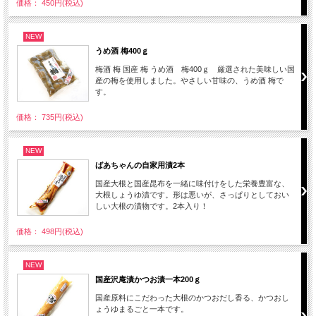
価格： 450円(税込)
NEW
うめ酒 梅400ｇ
梅酒 梅 国産 梅 うめ酒 梅400ｇ 厳選された美味しい国
産の梅を使用しました。やさしい甘味の、うめ酒 梅で
す。
価格： 735円(税込)
NEW
ばあちゃんの自家用漬2本
国産大根と国産昆布を一緒に味付けをした栄養豊富な、
大根しょうゆ漬です。形は悪いが、さっぱりとしておい
しい大根の漬物です。2本入り！
価格： 498円(税込)
NEW
国産沢庵漬かつお漬一本200ｇ
国産原料にこだわった大根のかつおだし香る、かつおし
ょうゆまるごと一本です。