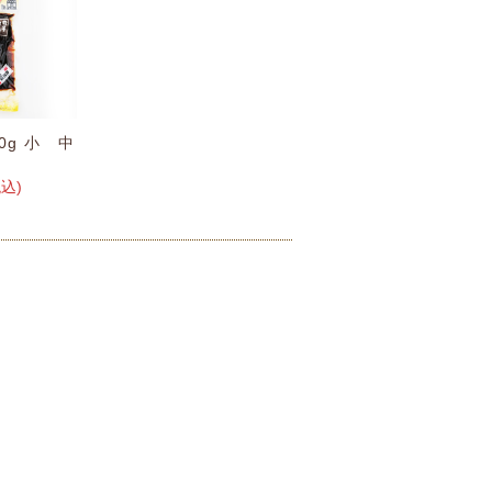
0g 小 中
税込)