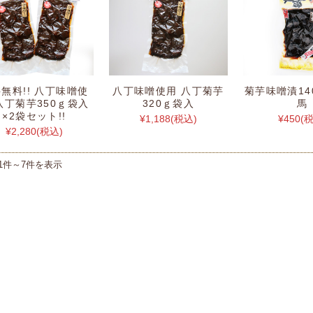
無料!! 八丁味噌使
八丁味噌使用 八丁菊芋
菊芋味噌漬14
八丁菊芋350ｇ袋入
320ｇ袋入
馬
×2袋セット!!
¥1,188
(税込)
¥450
(
¥2,280
(税込)
1件～7件を表示