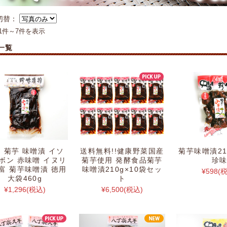
切替：
1件～7件を表示
一覧
 菊芋 味噌漬 イソ
送料無料!!健康野菜国産
菊芋味噌漬21
ボン 赤味噌 イヌリ
菊芋使用 発酵食品菊芋
珍
富 菊芋味噌漬 徳用
味噌漬210g×10袋セッ
¥598
(
大袋460g
ト
¥1,296
(税込)
¥6,500
(税込)