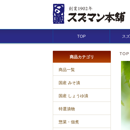
TOP
スズ
TOP
商品カテゴリ
商品一覧
国産 みそ漬
国産 しょうゆ漬
特選漬物
惣菜・佃煮