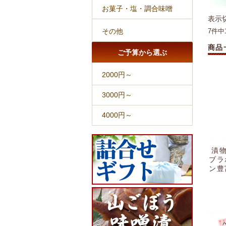
お菓子・塩・調合味噌
表示
その他
7件中
商品
ご予算から選ぶ
2000円～
3000円～
4000円～
漬物
ブラ
ン豊