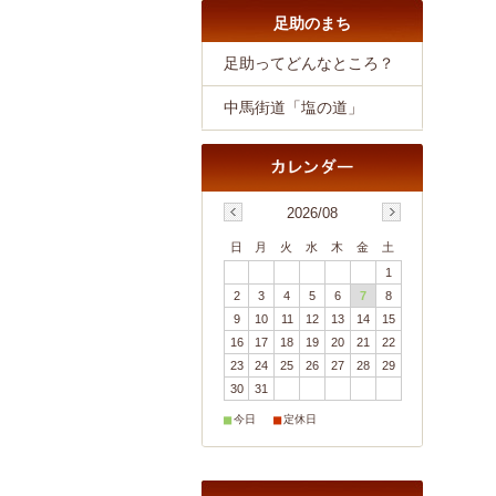
足助のまち
足助ってどんなところ？
中馬街道「塩の道」
2026/08
日
月
火
水
木
金
土
1
2
3
4
5
6
7
8
9
10
11
12
13
14
15
16
17
18
19
20
21
22
23
24
25
26
27
28
29
30
31
■
■
今日
定休日