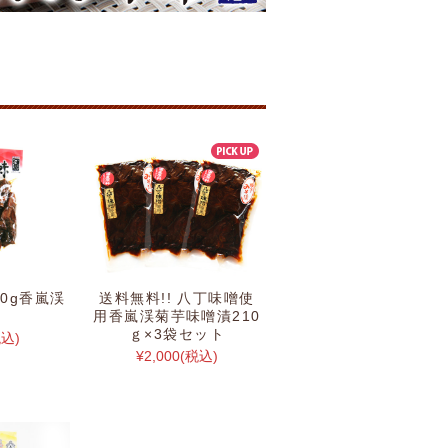
0g香嵐渓
送料無料!! 八丁味噌使
味
用香嵐渓菊芋味噌漬210
ｇ×3袋セット
税込)
¥2,000
(税込)